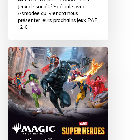
Jeux de société Spéciale avec
Asmodée qui viendra nous
présenter leurs prochains jeux PAF
: 2 €
Tournoi
Avant-
Première
MTG
:
Marvel
Super
Héros