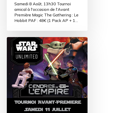
Samedi 8 Août, 13h30 Tournoi
amical à l'occasion de l'Avant
Première Magic The Gathering : Le
Hobbit PAF : 48€ (1 Pack AP + 1…
Tournoi
SWU
Cendres
de
l’Empire