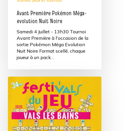
Soirées Jeux et tournois
Avant Première Pokémon Méga-
evolution Nuit Noire
Samedi 4 Juillet - 13h30 Tournoi
Avant Première à l'occasion de la
sortie Pokémon Méga Evolution
Nuit Noire Format scellé, chaque
joueur à un pack…
Festi’Vals
du
Jeux
de
Vals
les
Bains