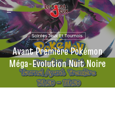
Skip
Menu
to
main
content
Soirées Jeux Et Tournois
Avant Première Pokémon
Méga-Evolution Nuit Noire