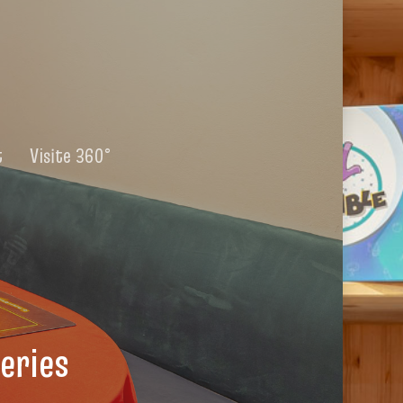
t
Visite 360°
eries