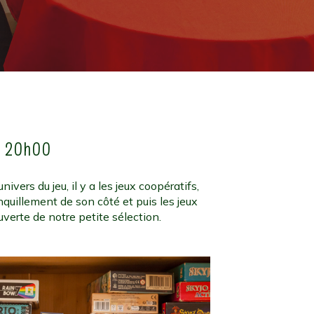
 – 20h00
nivers du jeu, il y a les jeux coopératifs,
anquillement de son côté et puis les jeux
verte de notre petite sélection.