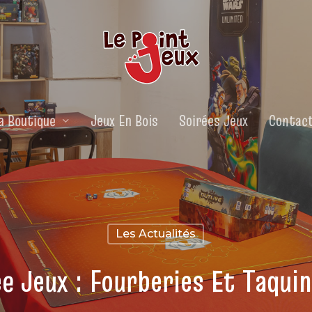
a Boutique
Jeux En Bois
Soirées Jeux
Contac
Les Actualités
ée Jeux : Fourberies Et Taquin